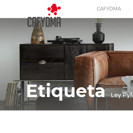
CAFYDMA
Etiqueta
Ley Py
Casa
Ley PyME