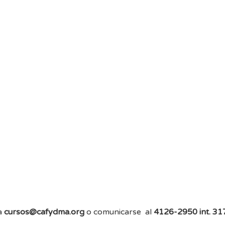
a
cursos@cafydma.org
o comunicarse al
4126-2950 int. 31