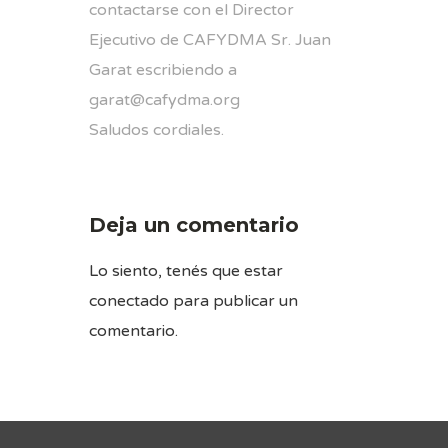
contactarse con el Director
Ejecutivo de CAFYDMA Sr. Juan
Garat escribiendo a
garat@cafydma.org
Saludos cordiales.
Deja un comentario
Lo siento, tenés que estar
conectado
para publicar un
comentario.