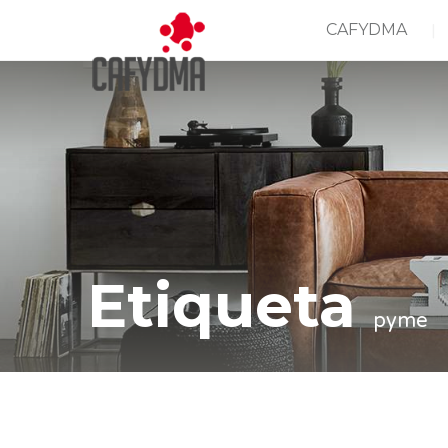
CAFYDMA
Etiqueta
pyme
Casa
pyme