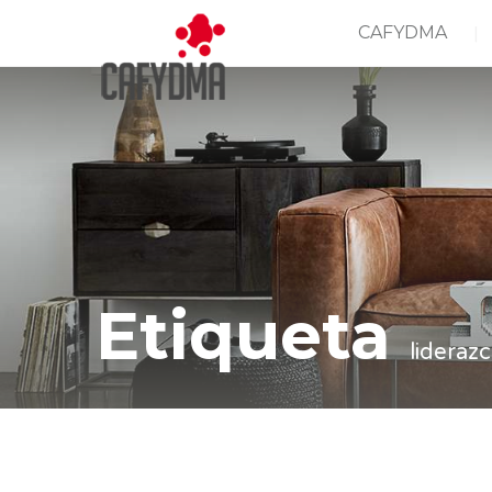
CAFYDMA
Etiqueta
lideraz
Casa
liderazco