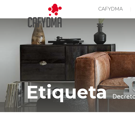
CAFYDMA
Etiqueta
Decret
Casa
Decreto 2271/15