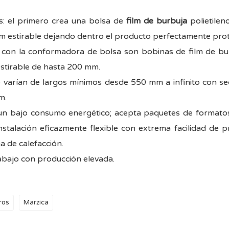
os: el primero crea una bolsa de
film de burbuja
polietilen
lm estirable dejando dentro el producto perfectamente prot
ar con la conformadora de bolsa son bobinas de film de 
 estirable de hasta 200 mm.
o varían de largos mínimos desde 550 mm a infinito con
m.
un bajo consumo energético; acepta paquetes de formatos
 instalación eficazmente flexible con extrema facilidad de
a de calefacción.
abajo con producción elevada.
ros
Marzica