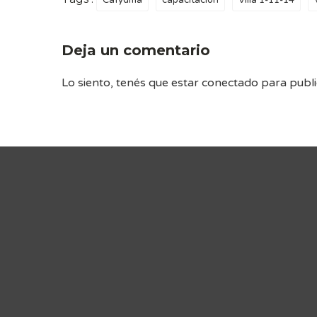
Cafydma
capacitación
Villa 1-11-14
Deja un comentario
Lo siento, tenés que estar
conectado
para publi