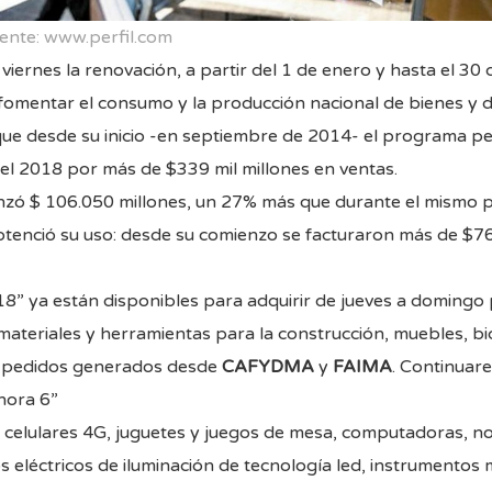
ente: www.perfil.com
viernes la renovación, a partir del 1 de enero y hasta el 30
fomentar el consumo y la producción nacional de bienes y de
que desde su inicio -en septiembre de 2014- el programa pe
del 2018 por más de $339 mil millones en ventas.
anzó $ 106.050 millones, un 27% más que durante el mismo 
enció su uso: desde su comienzo se facturaron más de $76 
18” ya están disponibles para adquirir de jueves a domingo 
ateriales y herramientas para la construcción, muebles, bici
s pedidos generados desde
CAFYDMA
y
FAIMA
. Continuar
hora 6”
s celulares 4G, juguetes y juegos de mesa, computadoras, n
eléctricos de iluminación de tecnología led, instrumentos mu