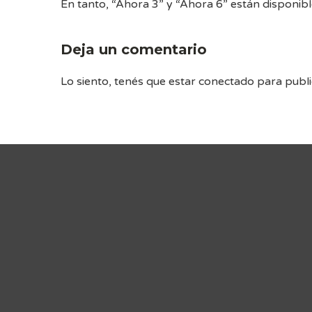
En tanto, “Ahora 3” y “Ahora 6” están disponibl
Deja un comentario
Lo siento, tenés que estar
conectado
para publi