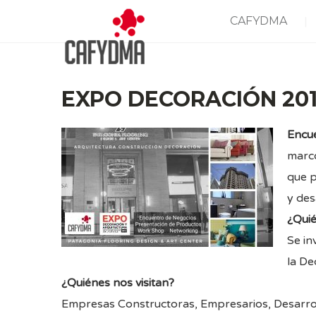
CAFYDMA
EXPO DECORACIÓN 20
Encu
marco
que p
y des
¿Quié
Se in
la De
¿Quiénes nos visitan?
Empresas Constructoras, Empresarios,
Desarrol