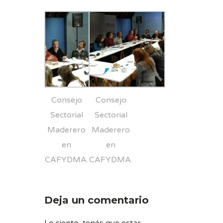
Consejo
Consejo
Sectorial
Sectorial
Maderero
Maderero
en
en
CAFYDMA.
CAFYDMA.
Deja un comentario
Lo siento, tenés que estar