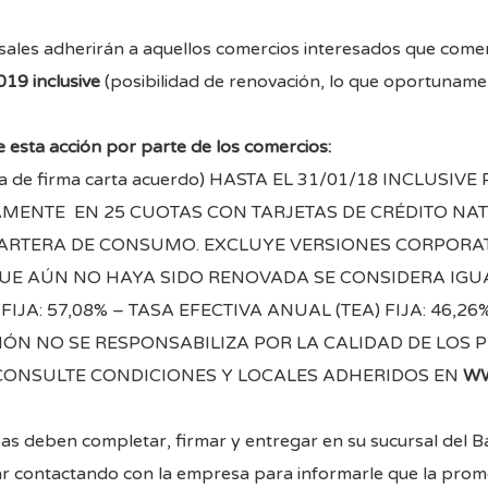
sales adherirán a aquellos comercios interesados que comerc
19 inclusive
(posibilidad de renovación, lo que oportuname
 esta acción por parte de los comercios:
 de firma carta acuerdo) HASTA EL 31/01/18 INCLUS
ENTE EN 25 CUOTAS CON TARJETAS DE CRÉDITO NATI
CARTERA DE CONSUMO. EXCLUYE VERSIONES CORPORAT
UE AÚN NO HAYA SIDO RENOVADA SE CONSIDERA IGUA
JA: 57,08% – TASA EFECTIVA ANUAL (TEA) FIJA: 46,26
CIÓN NO SE RESPONSABILIZA POR LA CALIDAD DE LOS
 CONSULTE CONDICIONES Y LOCALES ADHERIDOS EN
WW
sas deben completar, firmar y entregar en su sucursal del
ar contactando con la empresa para informarle que la promoc