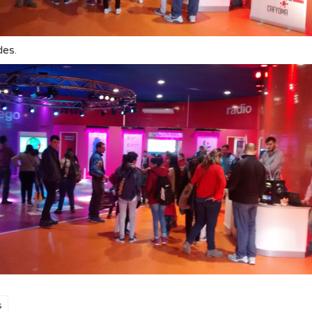
des.
s