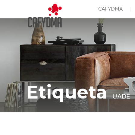
CAFYDMA
Etiqueta
UADE
Casa
UADE