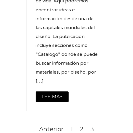
de vida. Aquí podremos
encontrar ideas e
información desde una de
las capitales mundiales del
diseño. La publicación
incluye secciones como
“Catálogo” donde se puede
buscar información por
materiales, por diseño, por
[…]
LEE MAS
Paginación
de
Página
Página
Página
Anterior
1
2
3