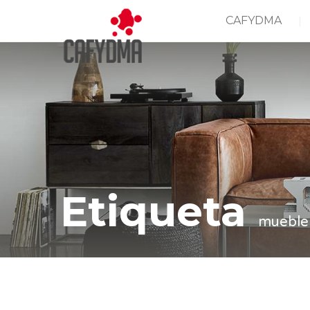
CAFYDMA
Etiqueta
mueble 
Casa
mueble argentino