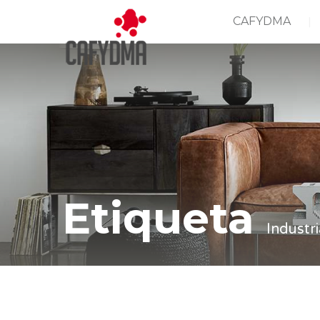
CAFYDMA
Etiqueta
Industr
Casa
Industria madereda