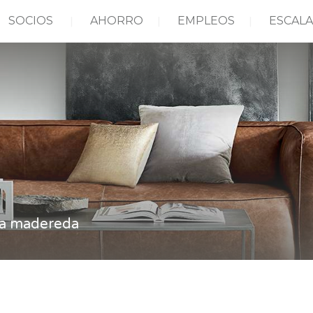
SOCIOS
AHORRO
EMPLEOS
ESCALA
ia madereda