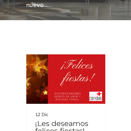
nuevo
Casa
feliz año nuevo
12 Dic
¡Les deseamos
felices fiestas!