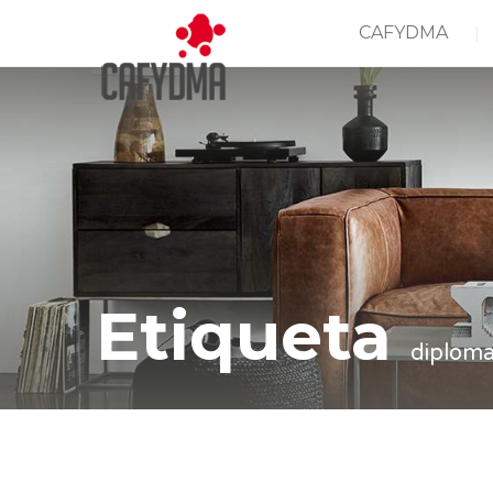
CAFYDMA
Etiqueta
diplom
Casa
diplomas