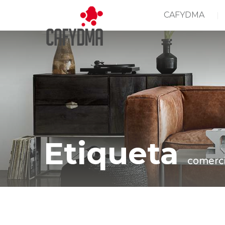
CAFYDMA
Etiqueta
comerc
Casa
comercio