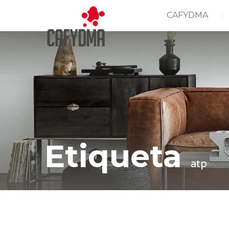
CAFYDMA
Etiqueta
atp
Casa
atp