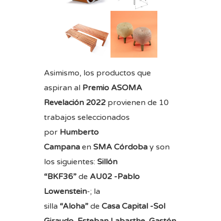
Asimismo, los productos que
aspiran al
Premio ASOMA
Revelación 2022
provienen de 10
trabajos seleccionados
por
Humberto
Campana
en
SMA
Córdoba
y son
los siguientes:
Sillón
“BKF36”
de
AU02 -Pablo
Lowenstein
-; la
silla
“Aloha”
de
Casa Capital -Sol
Giraudo, Esteban Labarthe, Gastón