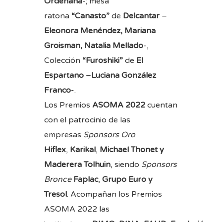
Ordeñana
-; mesa
ratona
“Canasto”
de
Delcantar
–
Eleonora Menéndez, Mariana
Groisman, Natalia Mellado
-,
Colección
“Furoshiki”
de
El
Espartano
–
Luciana González
Franco
-.
Los Premios
ASOMA 2022
cuentan
con el patrocinio de las
empresas
Sponsors Oro
Hiflex
,
Karikal
,
Michael Thonet y
Maderera Tolhuin
, siendo
Sponsors
Bronce
Faplac
,
Grupo Euro y
Tresol
. Acompañan los Premios
ASOMA 2022 las