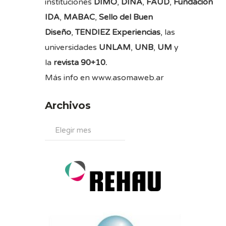
instituciones
DIMO
,
DINA
,
FAUD
,
Fundación
IDA
,
MABAC
,
Sello del Buen
Diseño
,
TENDIEZ Experiencias
, las
universidades
UNLAM
,
UNB
,
UM
y
la
revista 90+10.
Más info en
www.asomaweb.ar
Archivos
Archivos