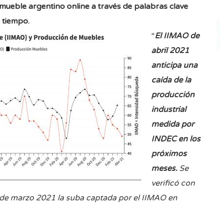
l mueble argentino online a través de palabras clave
l tiempo.
“
El IIMAO de
abril 2021
anticipa una
caída de la
producción
industrial
medida por
INDEC en los
próximos
meses.
Se
verificó con
de marzo 2021 la suba captada por el IIMAO en